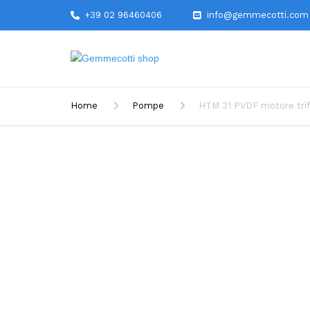
+39 02 96460406
info@gemmecotti.com
Home
Pompe
HTM 31 PVDF motore tri