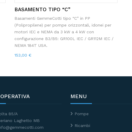
BASAMENTO TIPO “C”
Basamenti GemmeCotti tipo “C” in PP
(Polipropilene) per pompe orizzontali, idonei per
motori IEC e NEMA da 3 kW a 4 kW con
configurazione B3/B5: GR100L IEC / GR112M IEC /
NEMA 184T USA.
153,00
€
 OPERATIVA
MENU
olta 85/A
Pompe
eriano Laghetto MB
Ricambi
 info@gemmecotti.com