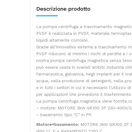
Descrizione prodotto
La pompa centrifuga a trascinamento magnet
PVDF è realizzata in PVDF, materiale termoplast
liquidi altamente corrosivi.
Grazie all’innovativo sistema a trascinamento
PVDF riducono al minimo i rischi di perdite e i 
nostra pompa centrifuga magnetica senza ten
può essere usata in svariati ambiti: industria ch
farmaceutica, galvanica, negli impianti per il t
acque, nella produzione di detergenti, nella pro
e in tutti i settori in cui è necessario l’utilizz
per applicazioni che prevedono il trasferimento di
La pompa centrifuga magnetica viene fornita c
– motore: MOTORE 3kW GR.100 2P 230-400V/3
– basamento tipo “C” in PP.
Motore+basamento:
MOTORE 3kW GR.100 2P 2
IP55 CL.F + BASAMENTO TIPO C