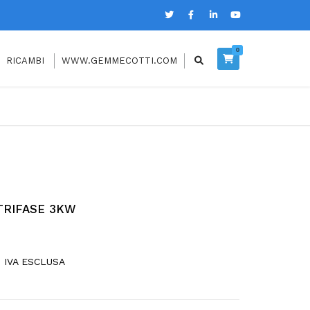
0
RICAMBI
WWW.GEMMECOTTI.COM
TRIFASE 3KW
€
IVA ESCLUSA