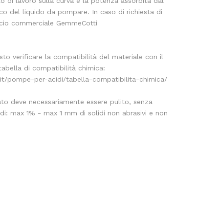
to di lavoro sulla curva e la potenza assorbita dal
co del liquido da pompare. In caso di richiesta di
fficio commerciale GemmeCotti
to verificare la compatibilità del materiale con il
abella di compatibilità chimica:
t/pompe-per-acidi/tabella-compatibilita-chimica/
to deve necessariamente essere pulito, senza
olidi: max 1% - max 1 mm di solidi non abrasivi e non