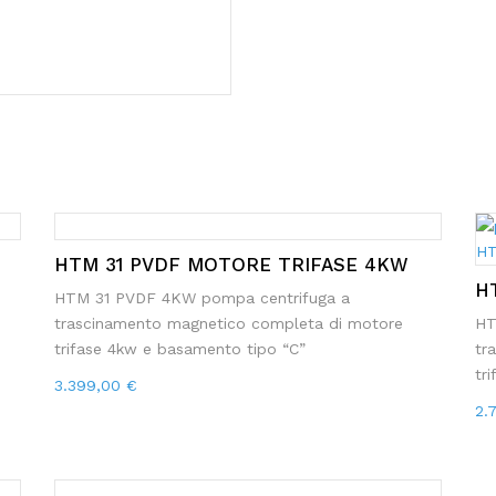
HTM 31 PVDF MOTORE TRIFASE 4KW
H
HTM 31 PVDF 4KW pompa centrifuga a
trascinamento magnetico completa di motore
HT
trifase 4kw e basamento tipo “C”
tr
tr
3.399,00
€
2.