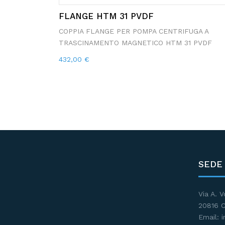
FLANGE HTM 31 PVDF
COPPIA FLANGE PER POMPA CENTRIFUGA A
TRASCINAMENTO MAGNETICO HTM 31 PVDF
432,00
€
SEDE
Via A. V
20816 C
Email: