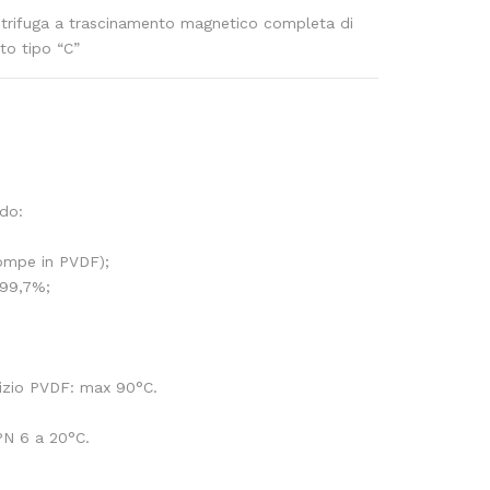
ifuga a trascinamento magnetico completa di
to tipo “C”
ido:
ompe in PVDF);
 99,7%;
izio PVDF: max 90°C.
PN 6 a 20°C.