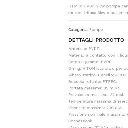
HTM 31 PVDF 3KW pompa centr
motore trifase 3kw e basamen
Categoria:
Pompe
DETTAGLI PRODOTTO
Materiale: PVDF.
Materiali a contatto con il liqu
Corpo e girante: PVDF;
O-ring: VITON (standard per p
Albero statico + anello: Al2O3
Boccola rotante: PTFEC.
Portata massima: 35 m3/h.
Prevalenza massima: 24 mcl.
Temperatura massima di eserc
Viscosità massima: 200 cSt.
Pressione nominale massima: 
Connessioni:
-Aspirazione: 2″ 1/2maschio;