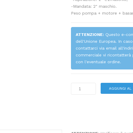
-Mandata: 2″ maschio.
Peso pompa + motore + basa
ATTENZIONE:
Questo e-comm
dell'Unione Europea. In caso 
contattarci via email all'indi
commerciale vi ricontatterà 
con l'eventuale ordine.
AGGIUNGI AL
HTM
31
PVDF
motore
trifase
3KW
quantità