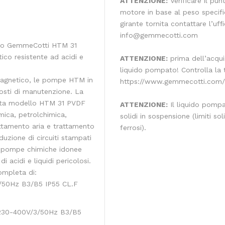
ATTENZIONE:
Verificare il pun
motore in base al peso specifi
girante tornita contattare l’u
info@gemmecotti.com
ico GemmeCotti HTM 31
ico resistente ad acidi e
ATTENZIONE:
prima dell’acquis
liquido pompato! Controlla la t
 magnetico, le pompe HTM in
https://www.gemmecotti.com/i
costi di manutenzione. La
uta modello HTM 31 PVDF
ATTENZIONE:
Il liquido pompa
imica, petrolchimica,
solidi in sospensione (limiti s
rattamento aria e trattamento
ferrosi).
duzione di circuiti stampati
o di pompe chimiche idonee
 acidi e liquidi pericolosi.
ompleta di:
/50Hz B3/B5 IP55 CL.F
30-400V/3/50Hz B3/B5